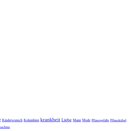
r
krankheit
Liebe
Kinderwunsch
Kolumbien
Mann
Mode
Pflanzgefäße
Pflanzkübel
nachten