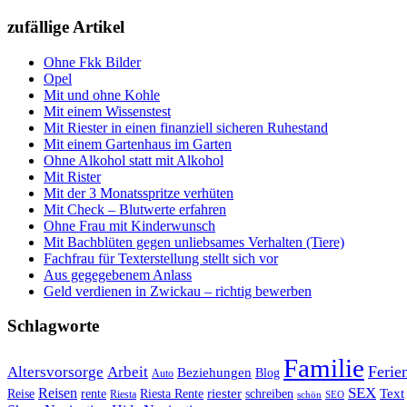
zufällige Artikel
Ohne Fkk Bilder
Opel
Mit und ohne Kohle
Mit einem Wissenstest
Mit Riester in einen finanziell sicheren Ruhestand
Mit einem Gartenhaus im Garten
Ohne Alkohol statt mit Alkohol
Mit Rister
Mit der 3 Monatsspritze verhüten
Mit Check – Blutwerte erfahren
Ohne Frau mit Kinderwunsch
Mit Bachblüten gegen unliebsames Verhalten (Tiere)
Fachfrau für Texterstellung stellt sich vor
Aus gegegebenem Anlass
Geld verdienen in Zwickau – richtig bewerben
Schlagworte
Familie
Ferie
Altersvorsorge
Arbeit
Beziehungen
Blog
Auto
Reisen
SEX
riester
Text
Reise
rente
Riesta Rente
schreiben
Riesta
schön
SEO