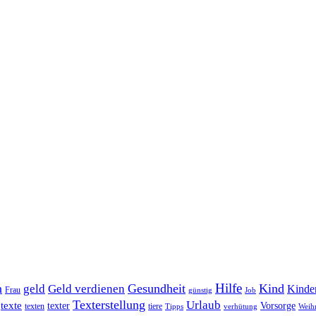
Hilfe
n
Gesundheit
Kind
geld
Geld verdienen
Kinde
Frau
günstig
Job
Texterstellung
Urlaub
texte
texter
Vorsorge
texten
tiere
Tipps
verhütung
Weih