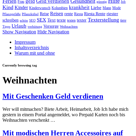
Hilfe
Ferien
Gesundheit
geld
Geld verdienen
Frau
günstig
Job
Kind
Kinder
krankheit
Liebe
Kinderwunsch
Kolumbien
Mann
Mode
Reisen
riester
Reise
rente
Riesta Rente
Riesta
Pflanzgefäße
Pflanzkübel
Texterstellung
SEX
Text
texte
schreiben
texter
texten
tiere
schön
SEO
Urlaub
Vorsorge
Tipps
verhütung
Weihnachten
Show Navigation
Hide Navigation
Impressum
Inhaltsverzeichnis
Warum mit und ohne
Currently browsing tag
Weihnachten
Mit Geschenken Geld verdienen
Wer will mitmachen? Biete Arbeit, Heimarbeit, Job Ich habe mich
gestern in einem Portal angemeldet, wo Prepaid Karten noch bis
Weihnachten verschenkt …
Mit modischen Herren Accessoires auf