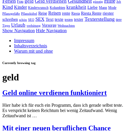
Hilfe
Ferien
Gesundheit
geld
Geld verdienen
Frau
günstig
Job
Kind
Kinder
krankheit
Liebe
Kinderwunsch
Kolumbien
Mann
Mode
Reisen
riester
Reise
rente
Riesta Rente
Riesta
Pflanzgefäße
Pflanzkübel
Texterstellung
SEX
Text
texte
schreiben
texter
texten
tiere
schön
SEO
Urlaub
Vorsorge
Tipps
verhütung
Weihnachten
Show Navigation
Hide Navigation
Impressum
Inhaltsverzeichnis
Warum mit und ohne
Currently browsing tag
geld
Geld online verdienen funktioniert
Hier habe ich für euch ein Programm, dass ich gerade selbst teste.
Es verspricht keinen Reichtum bei wenig Zeitaufwand. Wenig
Zeitaufwand ist …
Mit einer neuen beruflichen Chance