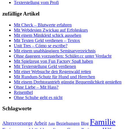
Texterstellung vom Profi
zufällige Artikel
Mit Check – Blutwerte erfahren
Mit Webdesign Zwickau auf Erfolgskurs
Mit einem Minikleid schick aussehen
Mit Texten Geld verdienen – Textox
Unit Tres – Cómo se escribe?
Mit einem unabhängigen Seminarverzeichnis
Ohne dagegen vorzugehen: Schüler.cc unter Verdacht
Mit Spielzeug von Fun Factory Spaß haben
Mit Texterstellung Geld verdienen
Mit einer Websuche den Regenwald retten
Mit Rundum-Schutz für Hund und Herrchen
Mit einem Drehtorantrieb günstig Bequemlichkeit genießen
Ohne Liebe – Mit Hass?
Reisenthel
Ohne Schuhe geht es nicht
Schlagworte
Familie
Altersvorsorge
Arbeit
Beziehungen
Blog
Auto