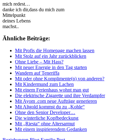
mich redest…
danke ich dir,dass du mich zum
Mittelpunkt
deines Lebens
machst..
Ähnliche Beiträge:
Mit Profis die Homepage machen lassen
Mit Stolz auf ein Jahr zurückblicken
Ohne Liebe – Mit Hass?
Mit neuer Energie in den Tag starten
Wandern auf Teneriffa
Mit oder ohne Komplimente(n) von anderen?
Mit Kindermund zum Lachen
Mit einem Ferienhaus wohnt man gut
Die elektrische Zigarette und ihre Verdampfer
Mit Ayom .com neue Aufträge generieren
Mit Altgold kommst du zu „Kohle“
Ohne den Senior Developer…
Die winterliche Kopfbedeckung
Mit „Riesta“ ohne Altersarmut
Mit einem inspirierendem Gedanken
Beziehungen
Blog
Familie
Post