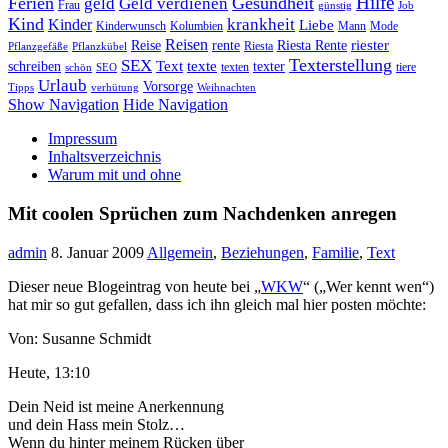
Hilfe
Ferien
Gesundheit
geld
Geld verdienen
Frau
günstig
Job
Kind
Kinder
krankheit
Liebe
Kinderwunsch
Kolumbien
Mann
Mode
Reisen
riester
Reise
rente
Riesta Rente
Riesta
Pflanzgefäße
Pflanzkübel
Texterstellung
SEX
Text
texte
schreiben
texter
texten
tiere
schön
SEO
Urlaub
Vorsorge
Tipps
verhütung
Weihnachten
Show Navigation
Hide Navigation
Impressum
Inhaltsverzeichnis
Warum mit und ohne
Mit coolen Sprüchen zum Nachdenken anregen
admin
8. Januar 2009
Allgemein
,
Beziehungen
,
Familie
,
Text
Dieser neue Blogeintrag von heute bei „
WKW
“ („Wer kennt wen“)
hat mir so gut gefallen, dass ich ihn gleich mal hier posten möchte:
Von: Susanne Schmidt
Heute, 13:10
Dein Neid ist meine Anerkennung
und dein Hass mein Stolz…
Wenn du hinter meinem Rücken über