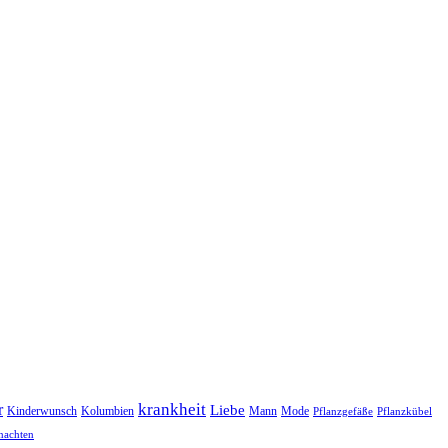
r
krankheit
Liebe
Kinderwunsch
Kolumbien
Mann
Mode
Pflanzgefäße
Pflanzkübel
nachten