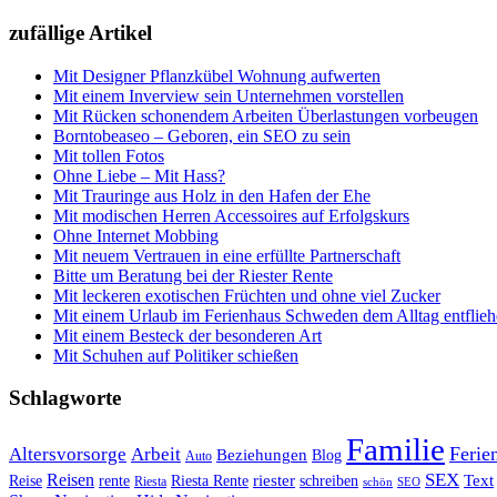
zufällige Artikel
Mit Designer Pflanzkübel Wohnung aufwerten
Mit einem Inverview sein Unternehmen vorstellen
Mit Rücken schonendem Arbeiten Überlastungen vorbeugen
Borntobeaseo – Geboren, ein SEO zu sein
Mit tollen Fotos
Ohne Liebe – Mit Hass?
Mit Trauringe aus Holz in den Hafen der Ehe
Mit modischen Herren Accessoires auf Erfolgskurs
Ohne Internet Mobbing
Mit neuem Vertrauen in eine erfüllte Partnerschaft
Bitte um Beratung bei der Riester Rente
Mit leckeren exotischen Früchten und ohne viel Zucker
Mit einem Urlaub im Ferienhaus Schweden dem Alltag entflie
Mit einem Besteck der besonderen Art
Mit Schuhen auf Politiker schießen
Schlagworte
Familie
Ferie
Altersvorsorge
Arbeit
Beziehungen
Blog
Auto
Reisen
SEX
riester
Text
Reise
rente
Riesta Rente
schreiben
Riesta
schön
SEO