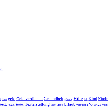
hen
Hilfe
n
Gesundheit
Kind
geld
Geld verdienen
Kinde
Frau
günstig
Job
Texterstellung
Urlaub
texte
texter
Vorsorge
texten
tiere
Tipps
verhütung
Weih