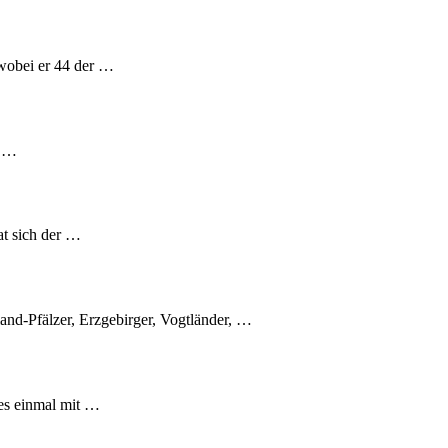
 wobei er 44 der …
s …
at sich der …
and-Pfälzer, Erzgebirger, Vogtländer, …
es einmal mit …