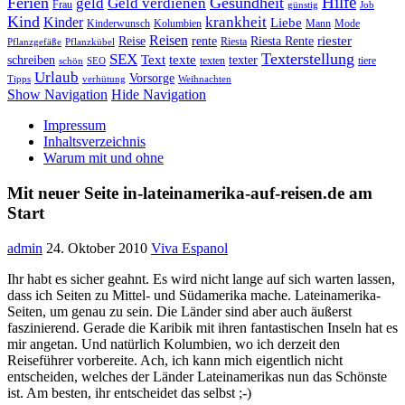
Hilfe
Ferien
Gesundheit
geld
Geld verdienen
Frau
günstig
Job
Kind
Kinder
krankheit
Liebe
Kinderwunsch
Kolumbien
Mann
Mode
Reisen
riester
Reise
rente
Riesta Rente
Riesta
Pflanzgefäße
Pflanzkübel
Texterstellung
SEX
Text
texte
schreiben
texter
texten
tiere
schön
SEO
Urlaub
Vorsorge
Tipps
verhütung
Weihnachten
Show Navigation
Hide Navigation
Impressum
Inhaltsverzeichnis
Warum mit und ohne
Mit neuer Seite in-lateinamerika-auf-reisen.de am
Start
admin
24. Oktober 2010
Viva Espanol
Ihr habt es sicher geahnt. Es wird nicht lange auf sich warten lassen,
dass ich Seiten zu Mittel- und Südamerika mache. Lateinamerika-
Seiten, um genau zu sein. Die Länder sind aber auch äußerst
faszinierend. Gerade die Karibik mit ihren fantastischen Inseln hat es
mir angetan. Und natürlich Kolumbien, wo ich derzeit den
Reiseführer vorbereite. Ach, ich kann mich eigentlich nicht
entscheiden, welches der Länder Lateinamerikas nun das Schönste
ist. Am besten, ihr entscheidet das selbst ;-)