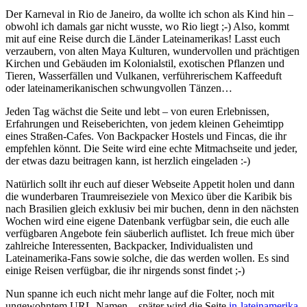
Der Karneval in Rio de Janeiro, da wollte ich schon als Kind hin –
obwohl ich damals gar nicht wusste, wo Rio liegt ;-) Also, kommt
mit auf eine Reise durch die Länder Lateinamerikas! Lasst euch
verzaubern, von alten Maya Kulturen, wundervollen und prächtigen
Kirchen und Gebäuden im Kolonialstil, exotischen Pflanzen und
Tieren, Wasserfällen und Vulkanen, verführerischem Kaffeeduft
oder lateinamerikanischen schwungvollen Tänzen…
Jeden Tag wächst die Seite und lebt – von euren Erlebnissen,
Erfahrungen und Reiseberichten, von jedem kleinen Geheimtipp
eines Straßen-Cafes. Von Backpacker Hostels und Fincas, die ihr
empfehlen könnt. Die Seite wird eine echte Mitmachseite und jeder,
der etwas dazu beitragen kann, ist herzlich eingeladen :-)
Natürlich sollt ihr euch auf dieser Webseite Appetit holen und dann
die wunderbaren Traumreiseziele von Mexico über die Karibik bis
nach Brasilien gleich exklusiv bei mir buchen, denn in den nächsten
Wochen wird eine eigene Datenbank verfügbar sein, die euch alle
verfügbaren Angebote fein säuberlich auflistet. Ich freue mich über
zahlreiche Interessenten, Backpacker, Individualisten und
Lateinamerika-Fans sowie solche, die das werden wollen. Es sind
einige Reisen verfügbar, die ihr nirgends sonst findet ;-)
Nun spanne ich euch nicht mehr lange auf die Folter, noch mit
ungewohntem URL-Namen – später wird die Seite
in-lateinamerika-