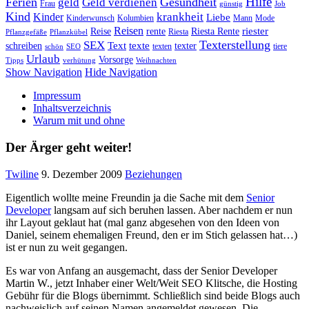
Hilfe
Ferien
Gesundheit
geld
Geld verdienen
Frau
günstig
Job
Kind
Kinder
krankheit
Liebe
Kinderwunsch
Kolumbien
Mann
Mode
Reisen
riester
Reise
rente
Riesta Rente
Riesta
Pflanzgefäße
Pflanzkübel
Texterstellung
SEX
Text
texte
schreiben
texter
texten
tiere
schön
SEO
Urlaub
Vorsorge
Tipps
verhütung
Weihnachten
Show Navigation
Hide Navigation
Impressum
Inhaltsverzeichnis
Warum mit und ohne
Der Ärger geht weiter!
Twiline
9. Dezember 2009
Beziehungen
Eigentlich wollte meine Freundin ja die Sache mit dem
Senior
Developer
langsam auf sich beruhen lassen. Aber nachdem er nun
ihr Layout geklaut hat (mal ganz abgesehen von den Ideen von
Daniel, seinem ehemaligen Freund, den er im Stich gelassen hat…)
ist er nun zu weit gegangen.
Es war von Anfang an ausgemacht, dass der Senior Developer
Martin W., jetzt Inhaber einer Welt/Weit SEO Klitsche, die Hosting
Gebühr für die Blogs übernimmt. Schließlich sind beide Blogs auch
nachweislich auf seinen Namen angemeldet gewesen. Die