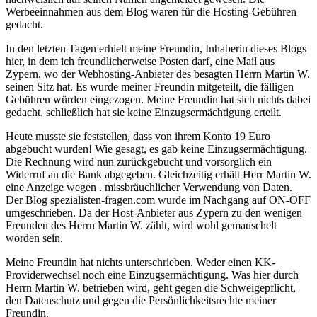
Werbeeinnahmen aus dem Blog waren für die Hosting-Gebühren
gedacht.
In den letzten Tagen erhielt meine Freundin, Inhaberin dieses Blogs
hier, in dem ich freundlicherweise Posten darf, eine Mail aus
Zypern, wo der Webhosting-Anbieter des besagten Herrn Martin W.
seinen Sitz hat. Es wurde meiner Freundin mitgeteilt, die fälligen
Gebühren würden eingezogen. Meine Freundin hat sich nichts dabei
gedacht, schließlich hat sie keine Einzugsermächtigung erteilt.
Heute musste sie feststellen, dass von ihrem Konto 19 Euro
abgebucht wurden! Wie gesagt, es gab keine Einzugsermächtigung.
Die Rechnung wird nun zurückgebucht und vorsorglich ein
Widerruf an die Bank abgegeben. Gleichzeitig erhält Herr Martin W.
eine Anzeige wegen . missbräuchlicher Verwendung von Daten.
Der Blog spezialisten-fragen.com wurde im Nachgang auf ON-OFF
umgeschrieben. Da der Host-Anbieter aus Zypern zu den wenigen
Freunden des Herrn Martin W. zählt, wird wohl gemauschelt
worden sein.
Meine Freundin hat nichts unterschrieben. Weder einen KK-
Providerwechsel noch eine Einzugsermächtigung. Was hier durch
Herrn Martin W. betrieben wird, geht gegen die Schweigepflicht,
den Datenschutz und gegen die Persönlichkeitsrechte meiner
Freundin.