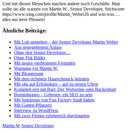
Und mit diesen Menschen machen andere noch Geschäfte. Man
sollte sie alle warnen vor Martin W., Senior Developer, Stichworte
https://www.xing.com/profile/Martin_Weber26 und win-win….
alles nur leere Phrasen!
Ähnliche Beiträge:
Mit Lob umgehen – der Senior Developer Martin Weber
Aus gegegebenem Anlass
Ohne den Senior Developer…
Ohne Fkk Bilder
Mit neuen vierbeinigen Freunden
Warnung vor Martin W.
Mit Bloggeramt
Mit dem richtigen Haarschmuck heiraten
Mit s4u auf Erfolgskurs – auf zu neuen Ufern
Komplett erst mit Bart: Der Wolverine oder Backenbart
Borntobeaseo – Geboren, ein SEO zu sein
Mit Spielzeug von Fun Factory Spaß haben
Mit Garten-Pflanzen
Interview zu WordPress
Mit zwei Firmen erfolgreich durchstarten
Martin W
Senior Developer