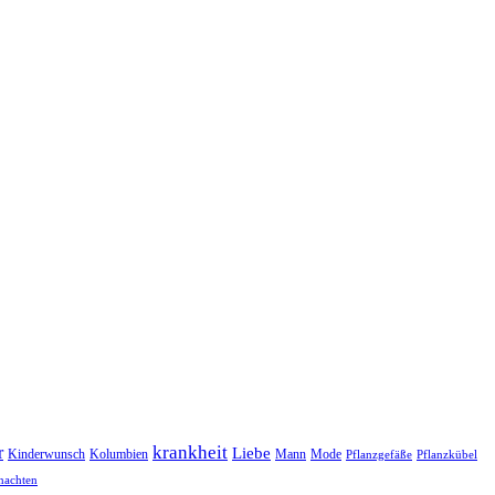
r
krankheit
Liebe
Kinderwunsch
Kolumbien
Mann
Mode
Pflanzgefäße
Pflanzkübel
nachten