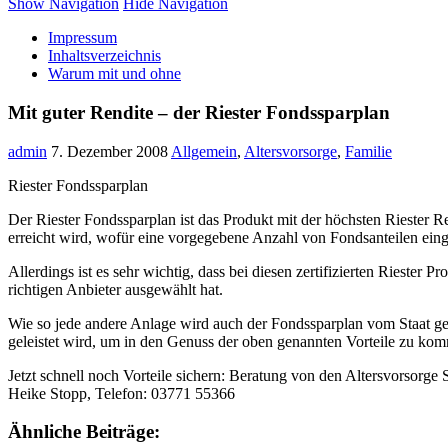
Show Navigation
Hide Navigation
Impressum
Inhaltsverzeichnis
Warum mit und ohne
Mit guter Rendite – der Riester Fondssparplan
admin
7. Dezember 2008
Allgemein
,
Altersvorsorge
,
Familie
Riester Fondssparplan
Der Riester Fondssparplan ist das Produkt mit der höchsten Riester R
erreicht wird, wofür eine vorgegebene Anzahl von Fondsanteilen eing
Allerdings ist es sehr wichtig, dass bei diesen zertifizierten Rieste
richtigen Anbieter ausgewählt hat.
Wie so jede andere Anlage wird auch der Fondssparplan vom Staat gefö
geleistet wird, um in den Genuss der oben genannten Vorteile zu ko
Jetzt schnell noch Vorteile sichern: Beratung von den Altersvorsorge
Heike Stopp, Telefon: 03771 55366
Ähnliche Beiträge: