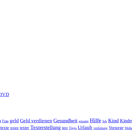
f DVD
Hilfe
n
Gesundheit
Kind
geld
Geld verdienen
Kinde
Frau
günstig
Job
Texterstellung
Urlaub
texte
texter
Vorsorge
texten
tiere
Tipps
verhütung
Weih