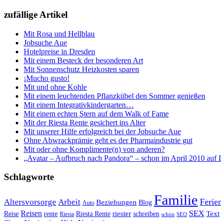
zufällige Artikel
Mit Rosa und Hellblau
Jobsuche Aue
Hotelpreise in Dresden
Mit einem Besteck der besonderen Art
Mit Sonnenschutz Heizkosten sparen
¡Mucho gusto!
Mit und ohne Kohle
Mit einem leuchtenden Pflanzkübel den Sommer genießen
Mit einem Integrativkindergarten…
Mit einem echten Stern auf dem Walk of Fame
Mit der Riesta Rente gesichert ins Alter
Mit unserer Hilfe erfolgreich bei der Jobsuche Aue
Ohne Abwrackprämie geht es der Pharmaindustrie gut
Mit oder ohne Komplimente(n) von anderen?
„Avatar – Aufbruch nach Pandora“ – schon im April 2010 au
Schlagworte
Familie
Ferie
Altersvorsorge
Arbeit
Beziehungen
Blog
Auto
Reisen
SEX
riester
Text
Reise
rente
Riesta Rente
schreiben
Riesta
schön
SEO