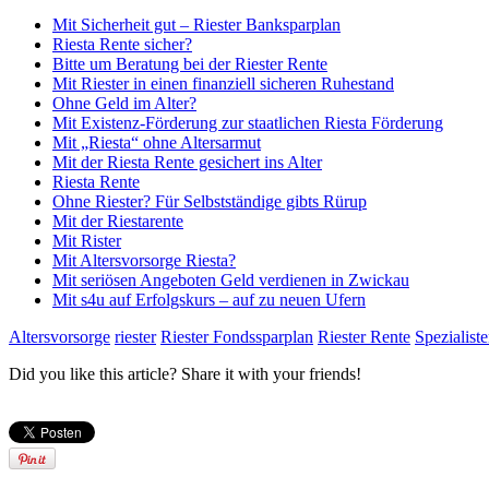
Mit Sicherheit gut – Riester Banksparplan
Riesta Rente sicher?
Bitte um Beratung bei der Riester Rente
Mit Riester in einen finanziell sicheren Ruhestand
Ohne Geld im Alter?
Mit Existenz-Förderung zur staatlichen Riesta Förderung
Mit „Riesta“ ohne Altersarmut
Mit der Riesta Rente gesichert ins Alter
Riesta Rente
Ohne Riester? Für Selbstständige gibts Rürup
Mit der Riestarente
Mit Rister
Mit Altersvorsorge Riesta?
Mit seriösen Angeboten Geld verdienen in Zwickau
Mit s4u auf Erfolgskurs – auf zu neuen Ufern
Altersvorsorge
riester
Riester Fondssparplan
Riester Rente
Spezialist
Did you like this article? Share it with your friends!