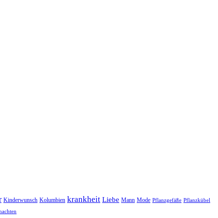
r
krankheit
Liebe
Kinderwunsch
Kolumbien
Mann
Mode
Pflanzgefäße
Pflanzkübel
nachten