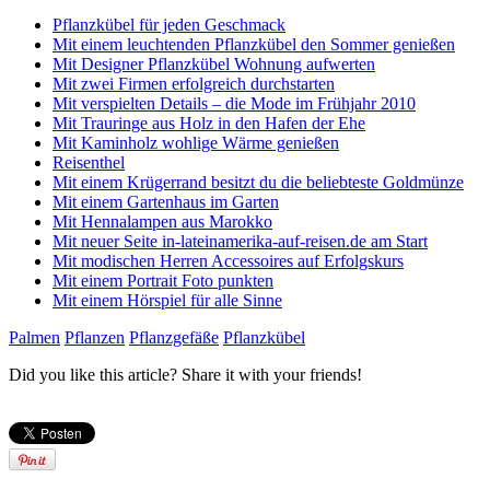
Pflanzkübel für jeden Geschmack
Mit einem leuchtenden Pflanzkübel den Sommer genießen
Mit Designer Pflanzkübel Wohnung aufwerten
Mit zwei Firmen erfolgreich durchstarten
Mit verspielten Details – die Mode im Frühjahr 2010
Mit Trauringe aus Holz in den Hafen der Ehe
Mit Kaminholz wohlige Wärme genießen
Reisenthel
Mit einem Krügerrand besitzt du die beliebteste Goldmünze
Mit einem Gartenhaus im Garten
Mit Hennalampen aus Marokko
Mit neuer Seite in-lateinamerika-auf-reisen.de am Start
Mit modischen Herren Accessoires auf Erfolgskurs
Mit einem Portrait Foto punkten
Mit einem Hörspiel für alle Sinne
Palmen
Pflanzen
Pflanzgefäße
Pflanzkübel
Did you like this article? Share it with your friends!