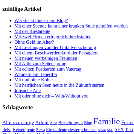
zufällige Artikel
Wer steckt hinter dem Blog?
Mit einer Spende kann einer kranken Stute geholfen werden
Mit der Riestarente
Mit zwei Firmen erfolgreich durchstarten
Ohne Geld im Alter?
Mit Leistungen von der Unfallversicherung
Mit einem Beschwerderekord der Passagiere
Mit neuen vierbeinigen Freunden
Mit Alibi zum Seitensprung
Mit echten Postkarten zum Vatertag
Wandern auf Teneriffa
Mit und ohne Kohle
Mit herrlichen Seen heute in die Zukunft starten
Jobsuche Aue
Mit oder ohne dich – With/Without you
Schlagworte
Familie
Ferie
Altersvorsorge
Arbeit
Beziehungen
Blog
Auto
Reisen
SEX
riester
Text
Reise
rente
Riesta Rente
schreiben
Riesta
schön
SEO