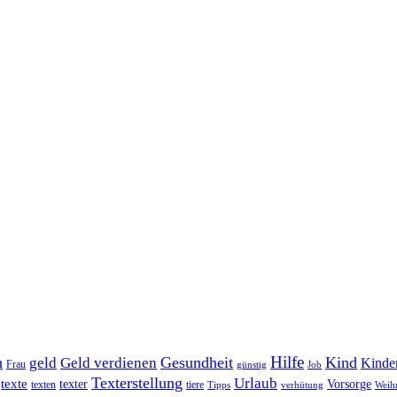
Hilfe
n
Gesundheit
Kind
geld
Geld verdienen
Kinde
Frau
günstig
Job
Texterstellung
Urlaub
texte
texter
Vorsorge
texten
tiere
Tipps
verhütung
Weih