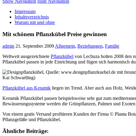
Show Navigation
Hide Navigation
Impressum
Inhaltsverzeichnis
Warum mit und ohne
Mit schönem Pflanzkübel Preise gewinnen
admin
21. September 2009
Allgemein
,
Beziehungen
,
Familie
Weltweit ausgezeichnete
Pflanzkübel
von Lechuza holten 2008 den red
Pflanzkübel passen in jede Einrichtung und fügen sich harmonisch durc
Kai Schwartling)
Pflanzkübel aus Keramik
liegen im Trend. Aber auch aus Holz, Weiden
Keramik Pflanzkübel passen beispielsweise sehr gut zum mediterranen
Bewässerungssysteme werden die Grünpflanzen, Palmen und Exoten b
Von einem gratis Versand profitieren Kunden der Firma © Planta Bota
Pflanzgefäße und Pflanzkübel.
Ähnliche Beiträge: