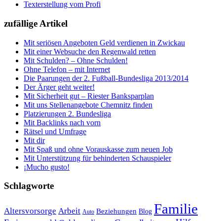
Texterstellung vom Profi
zufällige Artikel
Mit seriösen Angeboten Geld verdienen in Zwickau
Mit einer Websuche den Regenwald retten
Mit Schulden? – Ohne Schulden!
Ohne Telefon – mit Internet
Die Paarungen der 2. Fußball-Bundesliga 2013/2014
Der Ärger geht weiter!
Mit Sicherheit gut – Riester Banksparplan
Mit uns Stellenangebote Chemnitz finden
Platzierungen 2. Bundesliga
Mit Backlinks nach vorn
Rätsel und Umfrage
Mit dir
Mit Spaß und ohne Vorauskasse zum neuen Job
Mit Unterstützung für behinderten Schauspieler
¡Mucho gusto!
Schlagworte
Familie
Altersvorsorge
Arbeit
Beziehungen
Blog
Auto