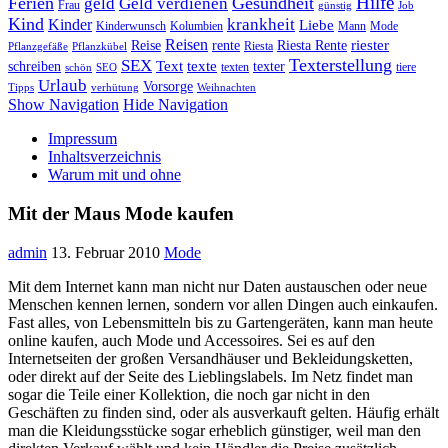
Hilfe
Ferien
Gesundheit
geld
Geld verdienen
Frau
günstig
Job
Kind
Kinder
krankheit
Liebe
Kinderwunsch
Kolumbien
Mann
Mode
Reisen
riester
Reise
rente
Riesta Rente
Riesta
Pflanzgefäße
Pflanzkübel
Texterstellung
SEX
Text
texte
schreiben
texter
texten
tiere
schön
SEO
Urlaub
Vorsorge
Tipps
verhütung
Weihnachten
Show Navigation
Hide Navigation
Impressum
Inhaltsverzeichnis
Warum mit und ohne
Mit der Maus Mode kaufen
admin
13. Februar 2010
Mode
Mit dem Internet kann man nicht nur Daten austauschen oder neue
Menschen kennen lernen, sondern vor allen Dingen auch einkaufen.
Fast alles, von Lebensmitteln bis zu Gartengeräten, kann man heute
online kaufen, auch Mode und Accessoires. Sei es auf den
Internetseiten der großen Versandhäuser und Bekleidungsketten,
oder direkt auf der Seite des Lieblingslabels. Im Netz findet man
sogar die Teile einer Kollektion, die noch gar nicht in den
Geschäften zu finden sind, oder als ausverkauft gelten. Häufig erhält
man die Kleidungsstücke sogar erheblich günstiger, weil man den