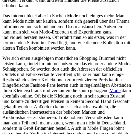
direkten Verkauf wählt und kein Händler die Preise zusätzlich
erhöhen kann.
Das Internet bietet aber in Sachen Mode noch einiges mehr. Man
kann Mode nicht nur kaufen, sondern sich generell über das Thema
informieren und sich mit anderen Usern austauschen. Außerdem
kann man sich von Mode-Experten und Expertinnen ganz
individuell beraten lassen. Oft erfährt man so als erster, was in der
kommenden Saison im Trend liegt, und wie die neue Kollektion mit
älteren Teilen kombiniert werden kann.
Wer sich einen ausgiebigen monatlichen Shopping-Bummel nicht
leisten kann, findet im Internet außerdem das ein oder andere Mode-
Schnäppchen. So werden dort auch die Adressen der offiziellen
Outlets und Fabrikverkäufe veröffentlicht, oder man kann einige
Restbestände älterer Kollektionen zum reduzierten Preis kaufen.
Eingefleischte Fashion-Fans leeren auch in regelmäßigen Abständen
ihren Kleiderschrank und verkaufen die kaum getragene
Mode
dann
ebenfalls online. Oft ist die Kleidung noch in sehr gutem Zustand
und könnte zu derartigen Preisen in keinem Second-Hand-Geschäft
gekauft werden. Außerdem kann es sich auch auszahlen, die
ausländischen Internetseiten der beliebten Marken und
Auktionshäuser zu studieren. Trotz höherer Versandkosten kann
man zum Teil noch mehr sparen, wenn man nicht in Deutschland,
sondern in Groß-Britannien bestellt. Auch in Mode-Fragen lohnt
sich daher das Surfen im Internet, besonders weil man so erheblich