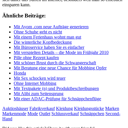
einsparen kann.
Ähnliche Beiträge:
Mit Ayom .com neue Aufträge generieren
Ohne Schuhe geht es nicht
Mit einem Ferienhaus wohnt man gut
Die winterliche Kopfbedeckung
Mit Büroservice haben Sie es einfacher
Mit verspielten Details – die Mode im Frühjahr 2010
Pille ohne Rezept kaufen
Mit schöner Brust durch die Schwangerschaft
Mit Beratung eine neue Chance für Mobbing Opfer
Honda
Mit Sex schocken wird teuer
Ohne Internet Mobbing
Mit Textpakete (n) und Produktbeschreibungen
Mit Alibi zum Seitensprung
Mit einer ADAC-Prüfung für Schnäppchenflüge
Auktioshäuser
Fabrikverkauf
Kleidung
Kleidungsstücke
Marken
Markenmode
Mode
Outlet
Schlussverkauf
Schnäppchen
Second-
Hand