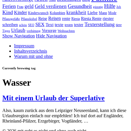
Hilfe
Ferien
Gesundheit
geld
Geld verdienen
Frau
günstig
Job
Kind
Kinder
krankheit
Liebe
Kinderwunsch
Kolumbien
Mann
Mode
Reisen
riester
Reise
rente
Riesta Rente
Riesta
Pflanzgefäße
Pflanzkübel
Texterstellung
SEX
Text
texte
schreiben
texter
texten
tiere
schön
SEO
Urlaub
Vorsorge
Tipps
verhütung
Weihnachten
Show Navigation
Hide Navigation
Impressum
Inhaltsverzeichnis
Warum mit und ohne
Currently browsing tag
Wasser
Mit einem Urlaub der Superlative
Also, kaum zurück aus dem Leipziger Neuseenland, kann ich diese
Urlaubsregion einfach nur empfehlen! Ich traf dort auf Engländer,
Rheinland-Pfälzer, Erzgebirger, Vogtländer, …
© 2026 mit geht es nicht und ohne auch nicht