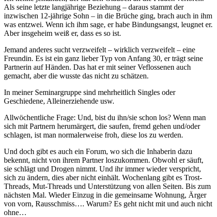
Als seine letzte langjährige Beziehung – daraus stammt der
inzwischen 12-jährige Sohn – in die Brüche ging, brach auch in ihm
was entzwei. Wenn ich ihm sage, er habe Bindungsangst, leugnet er.
Aber insgeheim weiß er, dass es so ist.
Jemand anderes sucht verzweifelt – wirklich verzweifelt – eine
Freundin. Es ist ein ganz lieber Typ von Anfang 30, er trägt seine
Partnerin auf Händen. Das hat er mit seiner Veflossenen auch
gemacht, aber die wusste das nicht zu schätzen.
In meiner Seminargruppe sind mehrheitlich Singles oder
Geschiedene, Alleinerziehende usw.
Allwöchentliche Frage: Und, bist du ihn/sie schon los? Wenn man
sich mit Partnern herumärgert, die saufen, fremd gehen und/oder
schlagen, ist man normalerweise froh, diese los zu werden.
Und doch gibt es auch ein Forum, wo sich die Inhaberin dazu
bekennt, nicht von ihrem Partner loszukommen. Obwohl er säuft,
sie schlägt und Drogen nimmt. Und ihr immer wieder verspricht,
sich zu ändern, dies aber nicht einhält. Wochenlang gibt es Trost-
Threads, Mut-Threads und Unterstützung von allen Seiten. Bis zum
nächsten Mal. Wieder Einzug in die gemeinsame Wohnung, Ärger
von vorn, Rausschmiss…. Warum? Es geht nicht mit und auch nicht
ohne…