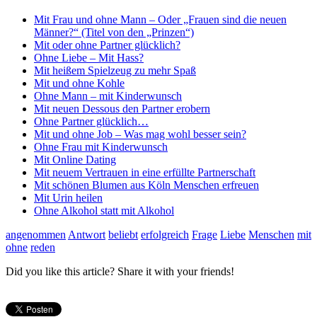
Mit Frau und ohne Mann – Oder „Frauen sind die neuen
Männer?“ (Titel von den „Prinzen“)
Mit oder ohne Partner glücklich?
Ohne Liebe – Mit Hass?
Mit heißem Spielzeug zu mehr Spaß
Mit und ohne Kohle
Ohne Mann – mit Kinderwunsch
Mit neuen Dessous den Partner erobern
Ohne Partner glücklich…
Mit und ohne Job – Was mag wohl besser sein?
Ohne Frau mit Kinderwunsch
Mit Online Dating
Mit neuem Vertrauen in eine erfüllte Partnerschaft
Mit schönen Blumen aus Köln Menschen erfreuen
Mit Urin heilen
Ohne Alkohol statt mit Alkohol
angenommen
Antwort
beliebt
erfolgreich
Frage
Liebe
Menschen
mit
ohne
reden
Did you like this article? Share it with your friends!