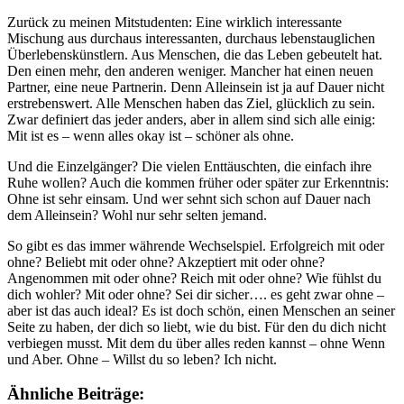
Zurück zu meinen Mitstudenten: Eine wirklich interessante
Mischung aus durchaus interessanten, durchaus lebenstauglichen
Überlebenskünstlern. Aus Menschen, die das Leben gebeutelt hat.
Den einen mehr, den anderen weniger. Mancher hat einen neuen
Partner, eine neue Partnerin. Denn Alleinsein ist ja auf Dauer nicht
erstrebenswert. Alle Menschen haben das Ziel, glücklich zu sein.
Zwar definiert das jeder anders, aber in allem sind sich alle einig:
Mit ist es – wenn alles okay ist – schöner als ohne.
Und die Einzelgänger? Die vielen Enttäuschten, die einfach ihre
Ruhe wollen? Auch die kommen früher oder später zur Erkenntnis:
Ohne ist sehr einsam. Und wer sehnt sich schon auf Dauer nach
dem Alleinsein? Wohl nur sehr selten jemand.
So gibt es das immer währende Wechselspiel. Erfolgreich mit oder
ohne? Beliebt mit oder ohne? Akzeptiert mit oder ohne?
Angenommen mit oder ohne? Reich mit oder ohne? Wie fühlst du
dich wohler? Mit oder ohne? Sei dir sicher…. es geht zwar ohne –
aber ist das auch ideal? Es ist doch schön, einen Menschen an seiner
Seite zu haben, der dich so liebt, wie du bist. Für den du dich nicht
verbiegen musst. Mit dem du über alles reden kannst – ohne Wenn
und Aber. Ohne – Willst du so leben? Ich nicht.
Ähnliche Beiträge: