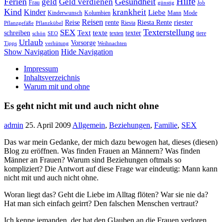
Hilfe
Ferien
Gesundheit
geld
Geld verdienen
Frau
günstig
Job
Kind
Kinder
krankheit
Liebe
Kinderwunsch
Kolumbien
Mann
Mode
Reisen
riester
Reise
rente
Riesta Rente
Riesta
Pflanzgefäße
Pflanzkübel
Texterstellung
SEX
Text
texte
schreiben
texter
texten
tiere
schön
SEO
Urlaub
Vorsorge
Tipps
verhütung
Weihnachten
Show Navigation
Hide Navigation
Impressum
Inhaltsverzeichnis
Warum mit und ohne
Es geht nicht mit und auch nicht ohne
admin
25. April 2009
Allgemein
,
Beziehungen
,
Familie
,
SEX
Das war mein Gedanke, der mich dazu bewogen hat, dieses (diesen)
Blog zu eröffnen. Was finden Frauen an Männern? Was finden
Männer an Frauen? Warum sind Beziehungen oftmals so
kompliziert? Die Antwort auf diese Frage war eindeutig: Mann kann
nicht mit und auch nicht ohne.
Woran liegt das? Geht die Liebe im Alltag flöten? War sie nie da?
Hat man sich einfach geirrt? Den falschen Menschen vertraut?
Ich kenne jemanden, der hat den Glauben an die Frauen verloren.